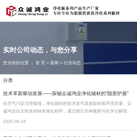
欢迎光临青岛众诚鸿业净化科技有限公司官方网站！
在线留言
|
联系我们
实时公司动态，与您分享
您当前的位置 ： 首 页
>
新闻
>
行业动态
全国服务热线：
131-5323-9000
分类
技术革新驱动发展——探秘众诚鸿业净化辅材的“隐形护盾”
在空气污染治理领域，净化辅材的技术迭代直接影响着环境质量。众
诚鸿业自主研发的‌纳米催化材料‌，通过微孔结构吸附与化学分解双重
作用，可高效降解甲醛、苯系物等有害气体，分解效率较传统活性炭
2025-05-14
提升70%。例如，在电子厂无尘车间改造中，纳米材料配合HVAC系
统运行，使PM0.3过滤精度达到99.97%，同时降低能耗15%。