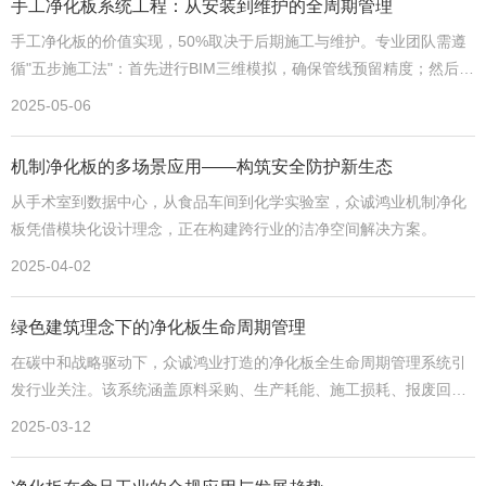
手工净化板系统工程：从安装到维护的全周期管理
手工净化板的价值实现，50%取决于后期施工与维护。专业团队需遵
循"五步施工法"：首先进行BIM三维模拟，确保管线预留精度；然后采
用激光定位仪调整骨架垂直度（误差＜1.5mm）；安装时使用特制C
2025-05-06
型扣件，保证板间压力均衡；接缝处涂抹双组份聚硫密封胶，形成弹
性防水层；最终进行氦气质谱检测，泄漏率控制在0.25%以下。
机制净化板的多场景应用——构筑安全防护新生态
从手术室到数据中心，从食品车间到化学实验室，众诚鸿业机制净化
板凭借模块化设计理念，正在构建跨行业的洁净空间解决方案。
2025-04-02
绿色建筑理念下的净化板生命周期管理
在碳中和战略驱动下，众诚鸿业打造的净化板全生命周期管理系统引
发行业关注。该系统涵盖原料采购、生产耗能、施工损耗、报废回收
四大环节，通过区块链溯源技术实现93%的材料可追溯率。尤为突出
2025-03-12
的是其首创的模块化拆卸技术，使20年陈旧的净化板回收利用率达
78%，远超行业平均水平。