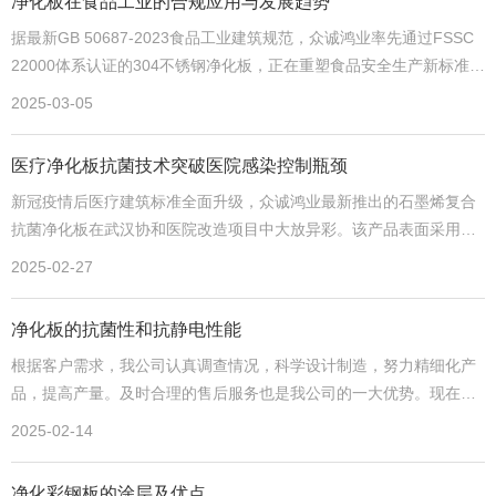
净化板在食品工业的合规应用与发展趋势
据最新GB 50687-2023食品工业建筑规范，众诚鸿业率先通过FSSC
22000体系认证的304不锈钢净化板，正在重塑食品安全生产新标准。
该产品采用双面0.8mm SUS304板材，芯材选用FDA认证的聚氨酯发
2025-03-05
泡材料，接缝处独创食品级硅胶密封工艺，完美契合HACCP体系对异
物控制的严苛要求。
医疗净化板抗菌技术突破医院感染控制瓶颈
新冠疫情后医疗建筑标准全面升级，众诚鸿业最新推出的石墨烯复合
抗菌净化板在武汉协和医院改造项目中大放异彩。该产品表面采用磁
控溅射工艺镀覆的石墨烯-银离子复合涂层，经CMA检测对MRSA超级
2025-02-27
细菌的24小时杀灭率高达99.9%，开创了主动式抗菌净化板新纪元。
净化板的抗菌性和抗静电性能
根据客户需求，我公司认真调查情况，科学设计制造，努力精细化产
品，提高产量。及时合理的售后服务也是我公司的一大优势。现在我
们来看看净化板的抗菌防静电特性。
2025-02-14
净化彩钢板的涂层及优点